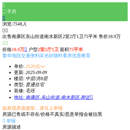

二手房

浏览:
7548人


出售南康区东山街道南水新区2室2厅1卫75平米 售价18.9万


价格
18.9
万

户型
2室2厅1卫
面积
75平米
繁华地段
交通便利
采光好
随时看房
优质教育
单价:
2520元/㎡
更新:
2025-09-09
楼层:
中层/共8层
类型:
普通住宅
装修:
毛坯
地址:
南康区-东山街道-南水新区-附近

如发现房源虚假，请马上举报
房源已售或不存在/价格不真实/恶意举报会被拉黑

举报
房源描述