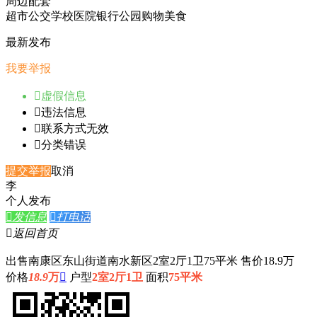
周边配套
超市
公交
学校
医院
银行
公园
购物
美食
最新发布
我要举报

虚假信息

违法信息

联系方式无效

分类错误
提交举报
取消
李
个人发布

发信息

打电话

返回首页
出售南康区东山街道南水新区2室2厅1卫75平米 售价18.9万
价格
18.9
万

户型
2室2厅1卫
面积
75平米