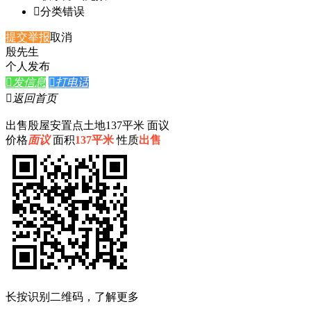

分类错误
提交举报
取消
殷先生
个人发布

发信息

打电话

返回首页
出售殷屋安置点土地137平米 面议
价格
面议
面积
137平米
性质
出售
长按识别二维码，了解更多