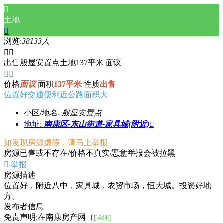

土地

浏览:
38133人


出售殷屋安置点土地137平米 面议


价格
面议
面积
137平米
性质
出售
位置好
交通便利
近公路
面积大
小区/地名:
殷屋安置点
地址:
南康区-东山街道-家具城(附近)

如发现房源虚假，请马上举报
房源已售或不存在/价格不真实/恶意举报会被拉黑

举报
房源描述
位置好，附近八中，家具城，农贸市场，恒大城。投资好地
方。
发布者信息
免责声明:在南康房产网（
[详细]