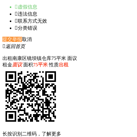

虚假信息

违法信息

联系方式无效

分类错误
提交举报
取消

返回首页
出租南康区镜坝镇仓库75平米 面议
租金
面议
面积
75平米
性质
出租
长按识别二维码，了解更多