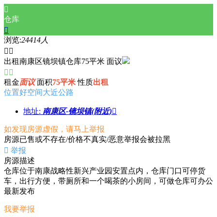

仓库

浏览:
24414人


出租南康区镜坝镇仓库75平米 面议


租金
面议
面积
75平米
性质
出租
位置好
空间大
近公路
地址:
南康区-镜坝镇(附近)

如发现房源虚假，请马上举报
房源已售或不存在/价格不真实/恶意举报会被拉黑

举报
房源描述
仓库位于南康战略性新兴产业园安置点内，仓库门口可停货
车，出行方便，带厕所和一个喝茶的小房间，可做仓库可办公
最新发布
我要举报