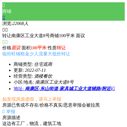

商铺

浏览:
22068人


转让南康区工业大道8号商铺100平米 面议


价格
面议
面积
100平米
性质
转让
临街旺铺
租金少
人流量大
低价转让
商铺类型:
住宅底商
更新:
2022-07-11
经营类型:
酒楼餐饮
小区/地名:
南康区工业大道8号
地址:
南康区-东山街道-家具城工业大道辅路(附近)

如发现房源虚假，请马上举报
房源已售或不存在/价格不真实/恶意举报会被拉黑

举报
房源描述
这边有工厂，物流，建筑工地