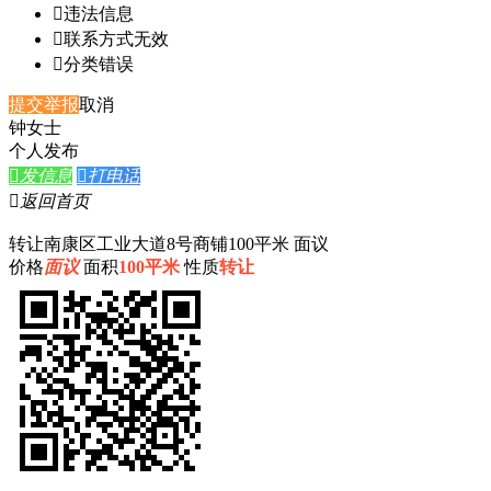

违法信息

联系方式无效

分类错误
提交举报
取消
钟女士
个人发布

发信息

打电话

返回首页
转让南康区工业大道8号商铺100平米 面议
价格
面议
面积
100平米
性质
转让