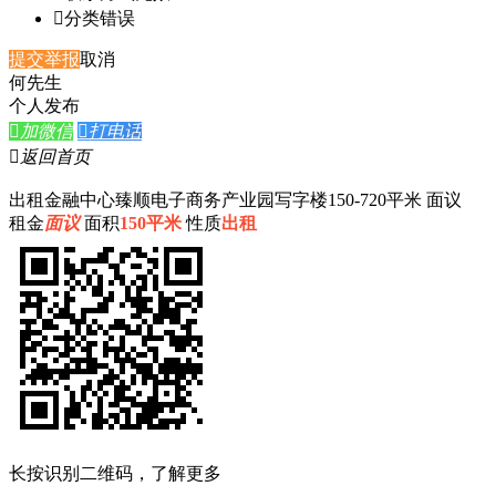

分类错误
提交举报
取消
何先生
个人发布

加微信

打电话

返回首页
出租金融中心臻顺电子商务产业园写字楼150-720平米 面议
租金
面议
面积
150平米
性质
出租
长按识别二维码，了解更多