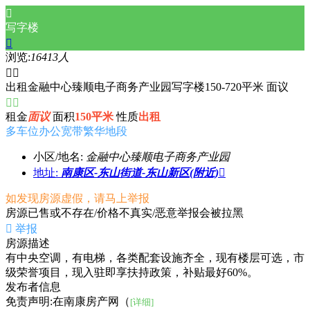

写字楼

浏览:
16413人


出租金融中心臻顺电子商务产业园写字楼150-720平米 面议


租金
面议
面积
150平米
性质
出租
多车位
办公宽带
繁华地段
小区/地名:
金融中心臻顺电子商务产业园
地址:
南康区-东山街道-东山新区(附近)

如发现房源虚假，请马上举报
房源已售或不存在/价格不真实/恶意举报会被拉黑

举报
房源描述
有中央空调，有电梯，各类配套设施齐全，现有楼层可选，市
级荣誉项目，现入驻即享扶持政策，补贴最好60%。
发布者信息
免责声明:在南康房产网（
[详细]