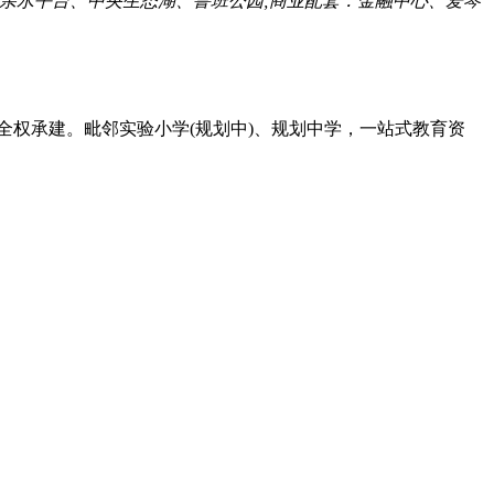
、亲水平台、中央生态湖、鲁班公园;商业配套：金融中心、爱琴
全权承建。毗邻实验小学(规划中)、规划中学，一站式教育资