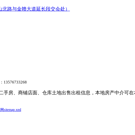
山北路与金赣大道延长段交会处）
3576733268
信息、二手房、商铺店面、仓库土地出售出租信息，本地房产中介
itemap.xml