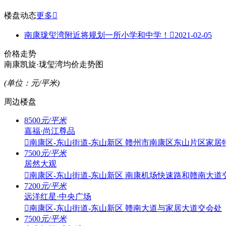
楼盘动态
更多

南康珑玺湾附近将规划一所小学和中学！

2021-02-05
价格走势
南康凯旋·珑玺湾均价走势图
(单位：元/平米)
周边楼盘
8500
元/平米
嘉福·尚江尊品

南康区-东山街道-东山新区
赣州市南康区东山片区家居
7500
元/平米
居然大观

南康区-东山街道-东山新区
南康机场快速路和赣南大道
7200
元/平米
远洋红星·中央广场

南康区-东山街道-东山新区
赣南大道与家居大道交会处
7500
元/平米