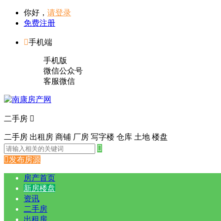
你好，
请登录
免费注册

手机端
手机版
微信公众号
客服微信
二手房

二手房
出租房
商铺
厂房
写字楼
仓库
土地
楼盘


发布房源
房产首页
新房楼盘
资讯
二手房
出租房