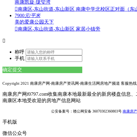
南康凯旋·珑玺湾

南康区-东山街道-东山新区
南康中学北校区正对面（东
7900
元/平米
美的爱康公园天下

南康区-东山街道-东山新区
家居小镇旁

称呼
手机
确定提交
Copyright 2021 南康房产网-南康房产资讯网-南康生活网房地产频道 客服热线：1
南康房产网f0797.com收集南康本地最新最全的新房楼盘
南康区本地受欢迎的房地产信息网站
ICP证：赣ICP备18001792号-2
公安备案号：赣公网安备 36070302360803号
南康房产网s
手机版
微信公众号