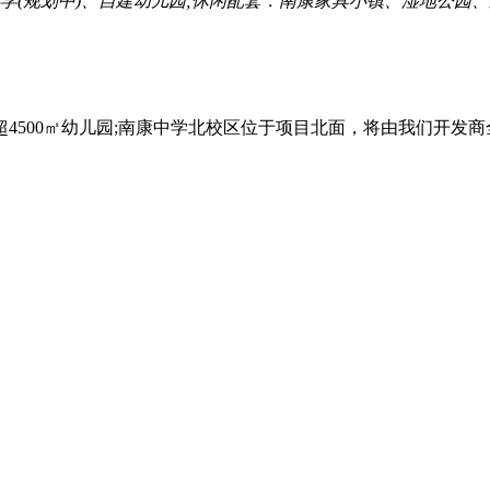
学(规划中)、自建幼儿园;休闲配套：南康家具小镇、湿地公园
4500㎡幼儿园;南康中学北校区位于项目北面，将由我们开发商