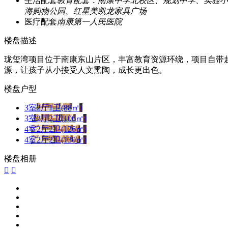
生活配套
教育配套：南康中学北校区、规划中学、实验小
海购物公园、红星美凯龙家具广场
医疗配套
南康第一人民医院
楼盘描述
珑玺湾项目位于南康东山片区，丰富教育资源环绕，项目自带超
源，让孩子从小接受人文熏陶，成长更出色。
楼盘户型
3室2厅1卫(88㎡)
3室2厅2卫(106㎡)
4室2厅2卫(126㎡)
4室2厅2卫(130㎡)
楼盘相册

