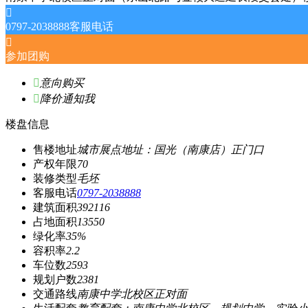

0797-2038888
客服电话

参加团购

意向购买

降价通知我
楼盘信息
售楼地址
城市展点地址：国光（南康店）正门口
产权年限
70
装修类型
毛坯
客服电话
0797-2038888
建筑面积
392116
占地面积
13550
绿化率
35%
容积率
2.2
车位数
2593
规划户数
2381
交通路线
南康中学北校区正对面