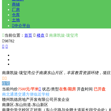
商铺
厂房
仓库
土地

中介平台

当前位置：
首页

楼盘

南康凯旋·珑玺湾

98782


南康凯旋·珑玺湾
位于南康东山片区，丰富教育资源环绕，项目自


住宅
当前均价
7500
元/平米

状态/类型
在售/期房
开盘时间
已开盘
南北通透
交通方便
临近学校
赣州凯德房地产开发有限公司
开发企业
南康区-东山街道-东山新区
南康中学北校区正对面（东山北路与金赣大道延长段交会处）