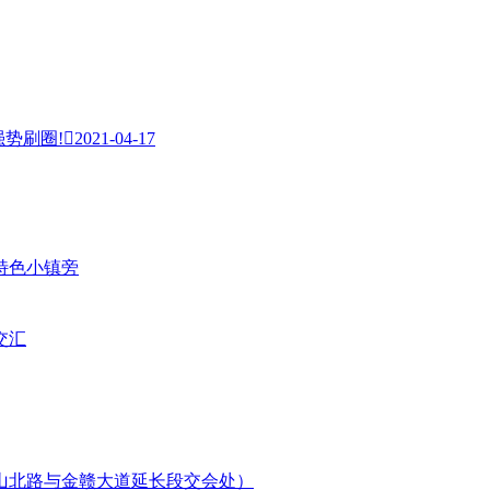
强势刷圈!

2021-04-17
特色小镇旁
交汇
山北路与金赣大道延长段交会处）