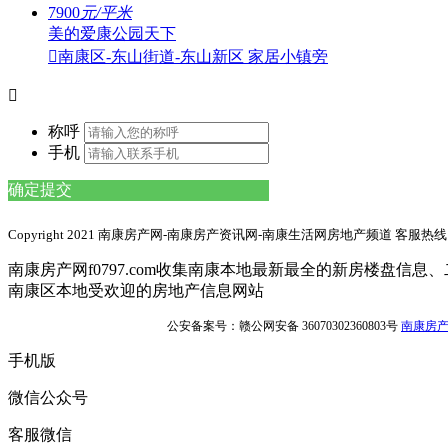
7900
元/平米
美的爱康公园天下

南康区-东山街道-东山新区
家居小镇旁

称呼
手机
确定提交
Copyright 2021 南康房产网-南康房产资讯网-南康生活网房地产频道 客服热线：1
南康房产网f0797.com收集南康本地最新最全的新房楼盘
南康区本地受欢迎的房地产信息网站
ICP证：赣ICP备18001792号-2
公安备案号：赣公网安备 36070302360803号
南康房产网s
手机版
微信公众号
客服微信