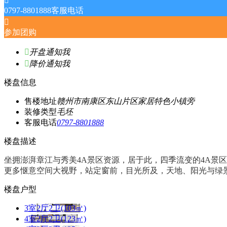

0797-8801888
客服电话

参加团购

开盘通知我

降价通知我
楼盘信息
售楼地址
赣州市南康区东山片区家居特色小镇旁
装修类型
毛坯
客服电话
0797-8801888
楼盘描述
坐拥澎湃章江与秀美4A景区资源，居于此，四季流变的4A景
更多惬意空间大视野，站定窗前，目光所及，天地、阳光与绿
楼盘户型
3室2厅2卫(103㎡)
4室2厅2卫(123㎡)