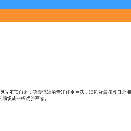
区风光不请自来，缓缓流淌的章江伴奏生活，清风鲜氧涵养日常;
景编织成一幅优雅画卷。