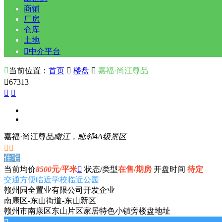
商铺
厂房
仓库
土地

中介平台

当前位置：
首页

楼盘

嘉福·尚江尊品

67313


嘉福·尚江尊品
瞰江，毗邻4A级景区


住宅
当前均价
8500
元/平米

状态/类型
在售/期房
开盘时间
待定
交通方便
临近学校
临近公园
赣州园全置业有限公司
开发企业
南康区-东山街道-东山新区
赣州市南康区东山片区家居特色小镇旁
楼盘地址