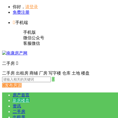
你好，
请登录
免费注册

手机端
手机版
微信公众号
客服微信
二手房

二手房
出租房
商铺
厂房
写字楼
仓库
土地
楼盘


发布房源
房产首页
新房楼盘
资讯
二手房
出租房