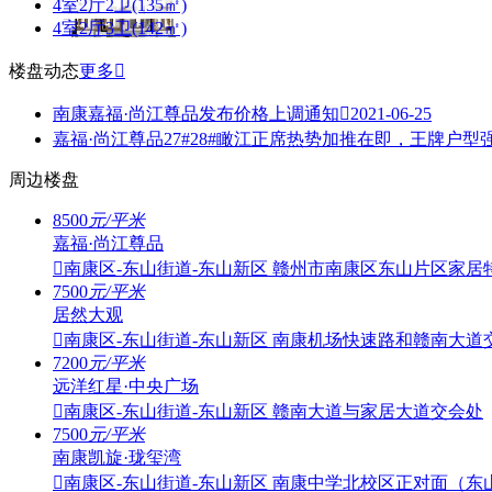
4室2厅2卫(135㎡)
4室2厅3卫(142㎡)
楼盘动态
更多

南康嘉福·尚江尊品发布价格上调通知

2021-06-25
嘉福·尚江尊品27#28#瞰江正席热势加推在即，王牌户型
周边楼盘
8500
元/平米
嘉福·尚江尊品

南康区-东山街道-东山新区
赣州市南康区东山片区家居
7500
元/平米
居然大观

南康区-东山街道-东山新区
南康机场快速路和赣南大道
7200
元/平米
远洋红星·中央广场

南康区-东山街道-东山新区
赣南大道与家居大道交会处
7500
元/平米
南康凯旋·珑玺湾

南康区-东山街道-东山新区
南康中学北校区正对面（东